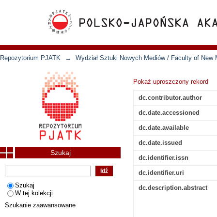
Repozytorium PJATK
→
Wydział Sztuki Nowych Mediów / Faculty of New 
Pokaż uproszczony rekord
dc.contributor.author
dc.date.accessioned
dc.date.available
dc.date.issued
Szukaj
dc.identifier.issn
dc.identifier.uri
Szukaj
dc.description.abstract
W tej kolekcji
Szukanie zaawansowane