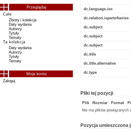
Przeglądaj
dc.language.iso
Całe
dc.relation.ispartofseries
Zbiory i kolekcje
Daty wydania
dc.subject
Autorzy
Tytuły
dc.subject
Tematy
Ta kolekcja
dc.subject
Daty wydania
Autorzy
dc.title
Tytuły
Tematy
dc.title.alternative
dc.type
Moje konto
Zaloguj
Pliki tej pozycji
Plik
Rozmiar
Format
P
Nie ma plików powiązanych z
Pozycja umieszczona j