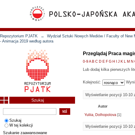
Repozytorium PJATK
→
Wydział Sztuki Nowych Mediów / Faculty of New 
- Animacja 2019 według autora
Przeglądaj Praca magi
0-9
A
B
C
D
E
F
G
H
I
J
K
L
M
N
Lub dodaj kilka pierwszych lit
Kolejność:
Wyni
Wyświetlanie pozycji 10-10 
Szukaj
Autor
Yuliia, Dolhopolova
[1]
Szukaj
W tej kolekcji
Wyświetlanie pozycji 10-10 
Szukanie zaawansowane