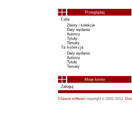
Przeglądaj
Całe
Zbiory i kolekcje
Daty wydania
Autorzy
Tytuły
Tematy
Ta kolekcja
Daty wydania
Autorzy
Tytuły
Tematy
Moje konto
Zaloguj
DSpace software
copyright © 2002-2012
Dur