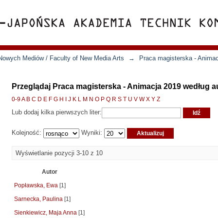
Nowych Mediów / Faculty of New Media Arts
→
Praca magisterska - Anima
Przeglądaj Praca magisterska - Animacja 2019 według a
0-9
A
B
C
D
E
F
G
H
I
J
K
L
M
N
O
P
Q
R
S
T
U
V
W
X
Y
Z
Lub dodaj kilka pierwszych liter:
Kolejność:
Wyniki:
Wyświetlanie pozycji 3-10 z 10
Autor
Popławska, Ewa
[1]
Sarnecka, Paulina
[1]
Sienkiewicz, Maja Anna
[1]