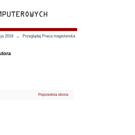
cja 2019
→
Przeglądaj Praca magisterska
utora
Poprzednia strona