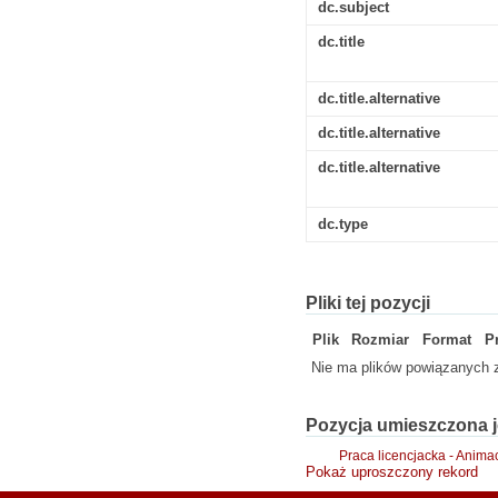
dc.subject
dc.title
dc.title.alternative
dc.title.alternative
dc.title.alternative
dc.type
Pliki tej pozycji
Plik
Rozmiar
Format
P
Nie ma plików powiązanych z
Pozycja umieszczona j
Praca licencjacka - Anima
Pokaż uproszczony rekord