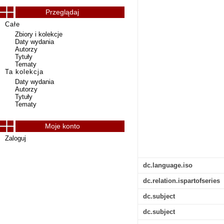
Przeglądaj
Całe
Zbiory i kolekcje
Daty wydania
Autorzy
Tytuły
Tematy
Ta kolekcja
Daty wydania
Autorzy
Tytuły
Tematy
Moje konto
Zaloguj
dc.language.iso
dc.relation.ispartofseries
dc.subject
dc.subject