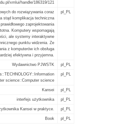
.edu.pl/xmlui/handle/186319/121
owych do rozwiązywania coraz
pl_PL
a stąd komplikacja techniczna
 prawidłowego zaprojektowania
 istotna. Komputery wspomagają
ości, ale systemy interaktywne
chnicznego punktu widzenia. Ze
nia z komputerów ich obsługa
bardziej efektywna i przyjemna.
Wydawnictwo PJWSTK
pl_PL
es::TECHNOLOGY::Information
pl_PL
ter science::Computer science
Kansei
pl_PL
interfejs użytkownika
pl_PL
użytkownika Kansei w praktyce.
pl_PL
Book
pl_PL