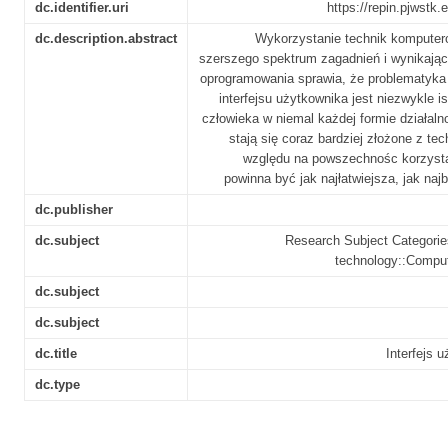
dc.identifier.uri
https://repin.pjwstk
dc.description.abstract
Wykorzystanie technik komputer
szerszego spektrum zagadnień i wynikając
oprogramowania sprawia, że problematyka
interfejsu użytkownika jest niezwykle
człowieka w niemal każdej formie działaln
stają się coraz bardziej złożone z te
względu na powszechnośc korzysta
powinna być jak najłatwiejsza, jak naj
dc.publisher
dc.subject
Research Subject Categori
technology::Compu
dc.subject
dc.subject
dc.title
Interfejs 
dc.type