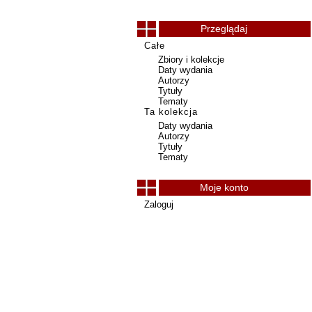
Przeglądaj
Całe
Zbiory i kolekcje
Daty wydania
Autorzy
Tytuły
Tematy
Ta kolekcja
Daty wydania
Autorzy
Tytuły
Tematy
Moje konto
Zaloguj