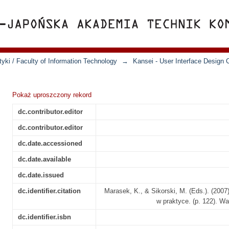
yki / Faculty of Information Technology
→
Kansei - User Interface Design 
Pokaż uproszczony rekord
dc.contributor.editor
dc.contributor.editor
dc.date.accessioned
dc.date.available
dc.date.issued
dc.identifier.citation
Marasek, K., & Sikorski, M. (Eds.). (2007
w praktyce. (p. 122).
dc.identifier.isbn