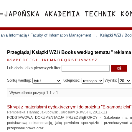
ania Informacją / Faculty of Information Management
→
Książki WZI / Boo
Przeglądaj Książki WZI / Books według tematu "reklama 
0-9
A
B
C
D
E
F
G
H
I
J
K
L
M
N
O
P
Q
R
S
T
U
V
W
X
Y
Z
Lub dodaj kilka pierwszych liter:
Sortuj według:
Kolejność:
Wyniki:
Wyświetlanie pozycji 1-1 z 1
Skrypt z materiałami dydaktycznymi do projektu "E-samodzielni".
Rembelska, Hanna
;
Jakubowski, Jarosław
(
PJWSTK
,
2011-11
)
PODSTAWOWA DOKUMENTACJA PRZEDSIĘBIORCY - Szkolenie ma na ce
podstawową dokumentacją, jaką powinien sporządzić i przechowywać 
przepisami prawa oraz ...