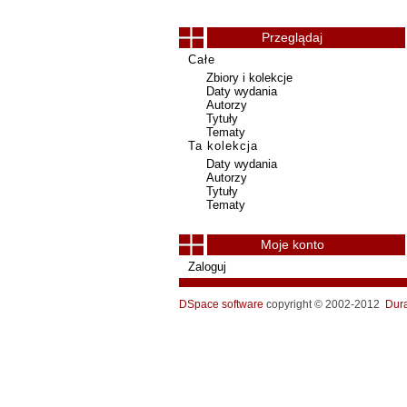
Przeglądaj
Całe
Zbiory i kolekcje
Daty wydania
Autorzy
Tytuły
Tematy
Ta kolekcja
Daty wydania
Autorzy
Tytuły
Tematy
Moje konto
Zaloguj
DSpace software
copyright © 2002-2012
Dur