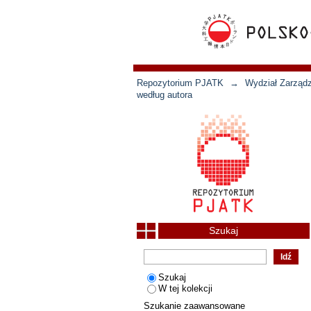
Repozytorium PJATK
→
Wydział Zarządz
według autora
Szukaj
Szukaj
W tej kolekcji
Szukanie zaawansowane