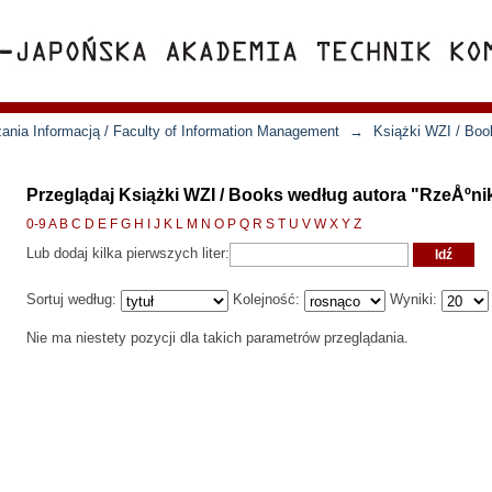
ania Informacją / Faculty of Information Management
→
Książki WZI / Boo
Przeglądaj Książki WZI / Books według autora "RzeÅºni
0-9
A
B
C
D
E
F
G
H
I
J
K
L
M
N
O
P
Q
R
S
T
U
V
W
X
Y
Z
Lub dodaj kilka pierwszych liter:
Sortuj według:
Kolejność:
Wyniki:
Nie ma niestety pozycji dla takich parametrów przeglądania.