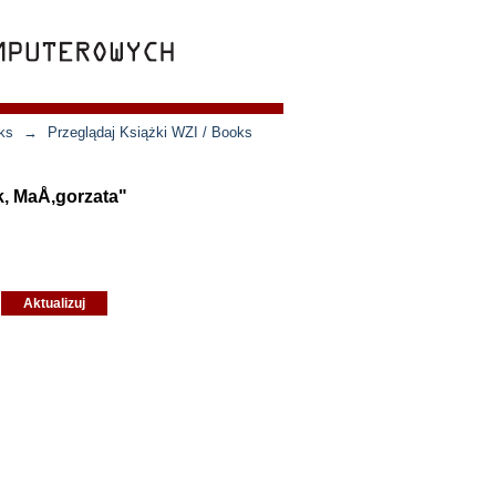
ks
→
Przeglądaj Książki WZI / Books
k, MaÅ‚gorzata"