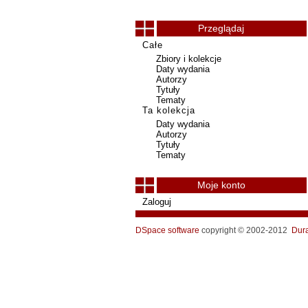
Przeglądaj
Całe
Zbiory i kolekcje
Daty wydania
Autorzy
Tytuły
Tematy
Ta kolekcja
Daty wydania
Autorzy
Tytuły
Tematy
Moje konto
Zaloguj
DSpace software
copyright © 2002-2012
Dur