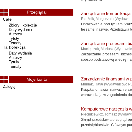
Przeglądaj
Zarządzanie komunikacją
Rzeźnik, Małgorzata
(
Wydawni
Całe
Opracowanie pod tytułem "Zarz
Zbiory i kolekcje
Daty wydania
tej samej nazwie. Przedstawia 
Autorzy
Tytuły
Tematy
Zarządzanie procesami biz
Ta kolekcja
Maciejczak, Mariusz
(
Wydawnic
Daty wydania
Zarządzanie procesami biznes
Autorzy
sposób podstawową wiedzę na t
Tytuły
...
Tematy
Zarządzanie finansami w p
Moje konto
Muniak, Rafał
(
Wydawnictwo P
Zaloguj
Książka omawia najważniejsze
wprowadzają w zagadnienia doty
Komputerowe narzędzia w
Pieciukiewicz, Tomasz
(
Wydawn
Skrypt przedstawia przegląd o
przedsiębiorstwie. Głównym pun