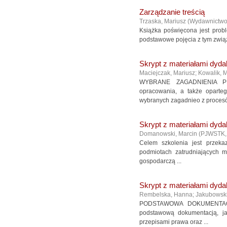
Zarządzanie treścią
Trzaska, Mariusz
(
Wydawnictw
Książka poświęcona jest prob
podstawowe pojęcia z tym związ
Skrypt z materiałami dyda
Maciejczak, Mariusz
;
Kowalik, 
WYBRANE ZAGADNIENIA P
opracowania, a także oparte
wybranych zagadnieo z procesó
Skrypt z materiałami dyda
Domanowski, Marcin
(
PJWSTK
Celem szkolenia jest przek
podmiotach zatrudniających m
gospodarczą ...
Skrypt z materiałami dyda
Rembelska, Hanna
;
Jakubowski
PODSTAWOWA DOKUMENTACJA 
podstawową dokumentacją, j
przepisami prawa oraz ...