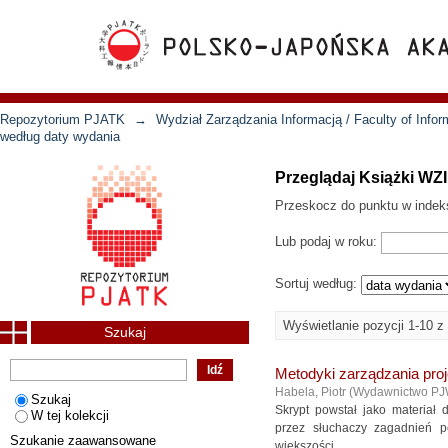
Repozytorium PJATK
→
Wydział Zarządzania Informacją / Faculty of Inf
według daty wydania
Przeglądaj Książki WZ
Przeskocz do punktu w indek
Lub podaj w roku:
Sortuj według:
Wyświetlanie pozycji 1-10 z
Szukaj
Metodyki zarządzania pro
Habela, Piotr
(
Wydawnictwo P
Szukaj
Skrypt powstał jako materiał
W tej kolekcji
przez słuchaczy zagadnień p
Szukanie zaawansowane
większości ...