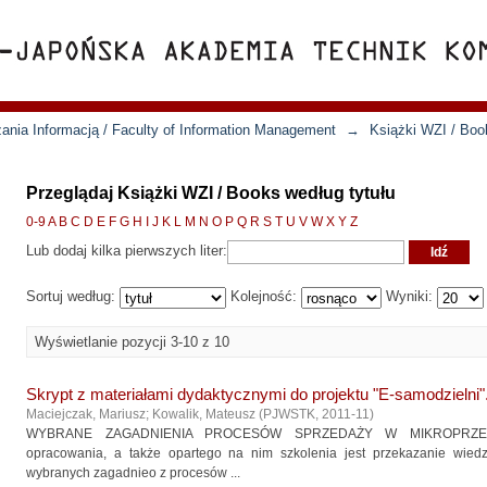
ania Informacją / Faculty of Information Management
→
Książki WZI / Boo
Przeglądaj Książki WZI / Books według tytułu
0-9
A
B
C
D
E
F
G
H
I
J
K
L
M
N
O
P
Q
R
S
T
U
V
W
X
Y
Z
Lub dodaj kilka pierwszych liter:
Sortuj według:
Kolejność:
Wyniki:
Wyświetlanie pozycji 3-10 z 10
Skrypt z materiałami dydaktycznymi do projektu "E-samodzielni".
Maciejczak, Mariusz
;
Kowalik, Mateusz
(
PJWSTK
,
2011-11
)
WYBRANE ZAGADNIENIA PROCESÓW SPRZEDAŻY W MIKROPRZEDSI
opracowania, a także opartego na nim szkolenia jest przekazanie wied
wybranych zagadnieo z procesów ...