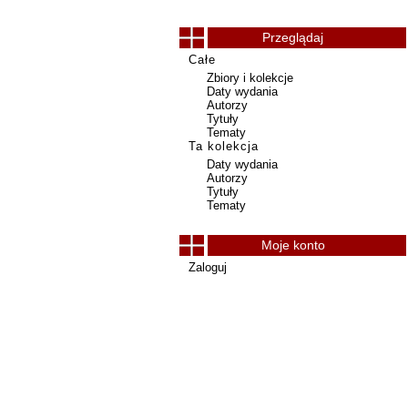
Przeglądaj
Całe
Zbiory i kolekcje
Daty wydania
Autorzy
Tytuły
Tematy
Ta kolekcja
Daty wydania
Autorzy
Tytuły
Tematy
Moje konto
Zaloguj