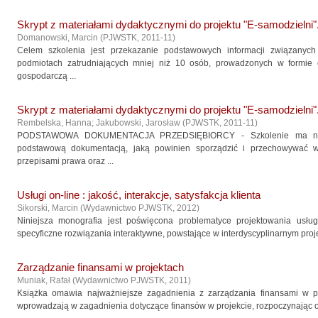
Skrypt z materiałami dydaktycznymi do projektu "E-samodzielni".
Domanowski, Marcin
(
PJWSTK
,
2011-11
)
Celem szkolenia jest przekazanie podstawowych informacji związanyc
podmiotach zatrudniających mniej niż 10 osób, prowadzonych w formie o
gospodarczą ...
Skrypt z materiałami dydaktycznymi do projektu "E-samodzielni".
Rembelska, Hanna
;
Jakubowski, Jarosław
(
PJWSTK
,
2011-11
)
PODSTAWOWA DOKUMENTACJA PRZEDSIĘBIORCY - Szkolenie ma na ce
podstawową dokumentacją, jaką powinien sporządzić i przechowywać 
przepisami prawa oraz ...
Usługi on-line : jakość, interakcje, satysfakcja klienta
Sikorski, Marcin
(
Wydawnictwo PJWSTK
,
2012
)
Niniejsza monografia jest poświęcona problematyce projektowania usług 
specyficzne rozwiązania interaktywne, powstające w interdyscyplinarnym proje
Zarządzanie finansami w projektach
Muniak, Rafał
(
Wydawnictwo PJWSTK
,
2011
)
Książka omawia najważniejsze zagadnienia z zarządzania finansami w pr
wprowadzają w zagadnienia dotyczące finansów w projekcie, rozpoczynając od