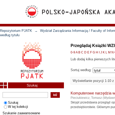
Repozytorium PJATK
→
Wydział Zarządzania Informacją / Faculty of Inf
według tytułu
Przeglądaj Książki WZI
0-9
A
B
C
D
E
F
G
H
I
J
K
L
M
N
Lub dodaj kilka pierwszych lit
Sortuj według:
Wyświetlanie pozycji 1-10 z
Szukaj
Komputerowe narzędzia w
Pieciukiewicz, Tomasz
(
Wydawn
Szukaj
Skrypt przedstawia przegląd o
W tej kolekcji
przedsiębiorstwie. Głównym pun
Szukanie zaawansowane