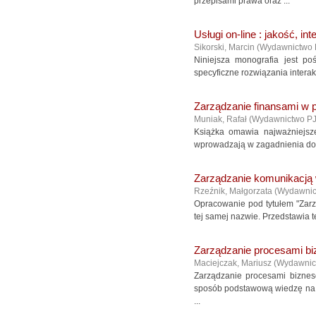
przepisami prawa oraz ...
Usługi on-line : jakość, int
Sikorski, Marcin
(
Wydawnictwo
Niniejsza monografia jest po
specyficzne rozwiązania interak
Zarządzanie finansami w p
Muniak, Rafał
(
Wydawnictwo P
Książka omawia najważniejsze
wprowadzają w zagadnienia doty
Zarządzanie komunikacją
Rzeźnik, Małgorzata
(
Wydawni
Opracowanie pod tytułem "Zarz
tej samej nazwie. Przedstawia 
Zarządzanie procesami biz
Maciejczak, Mariusz
(
Wydawnic
Zarządzanie procesami biznes
sposób podstawową wiedzę na t
...