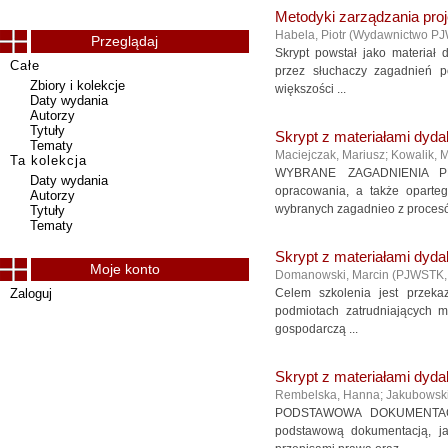
Metodyki zarządzania pro
Habela, Piotr
(
Wydawnictwo P
Przeglądaj
Skrypt powstał jako materiał
Całe
przez słuchaczy zagadnień p
Zbiory i kolekcje
większości ...
Daty wydania
Autorzy
Tytuły
Skrypt z materiałami dyda
Tematy
Maciejczak, Mariusz
;
Kowalik, 
Ta kolekcja
WYBRANE ZAGADNIENIA P
Daty wydania
opracowania, a także oparte
Autorzy
wybranych zagadnieo z procesó
Tytuły
Tematy
Skrypt z materiałami dyda
Moje konto
Domanowski, Marcin
(
PJWSTK
Zaloguj
Celem szkolenia jest przek
podmiotach zatrudniających m
gospodarczą ...
Skrypt z materiałami dyda
Rembelska, Hanna
;
Jakubowski
PODSTAWOWA DOKUMENTACJA 
podstawową dokumentacją, j