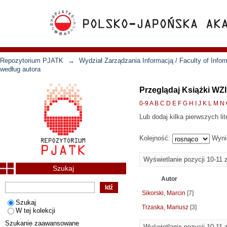
Repozytorium PJATK
→
Wydział Zarządzania Informacją / Faculty of Inf
według autora
Przeglądaj Książki WZI
0-9
A
B
C
D
E
F
G
H
I
J
K
L
M
N
Lub dodaj kilka pierwszych lit
Kolejność:
Wyni
Wyświetlanie pozycji 10-11 
Szukaj
Autor
Sikorski, Marcin
[7]
Szukaj
Trzaska, Mariusz
[3]
W tej kolekcji
Szukanie zaawansowane
Wyświetlanie pozycji 10-11 