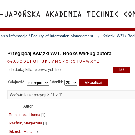
ania Informacją / Faculty of Information Management
→
Książki WZI / Boo
Przeglądaj Książki WZI / Books według autora
0-9
A
B
C
D
E
F
G
H
I
J
K
L
M
N
O
P
Q
R
S
T
U
V
W
X
Y
Z
Lub dodaj kilka pierwszych liter:
Kolejność:
Wyniki:
Wyświetlanie pozycji 8-11 z 11
Autor
Rembelska, Hanna
[1]
Rzeźnik, Małgorzata
[1]
Sikorski, Marcin
[7]