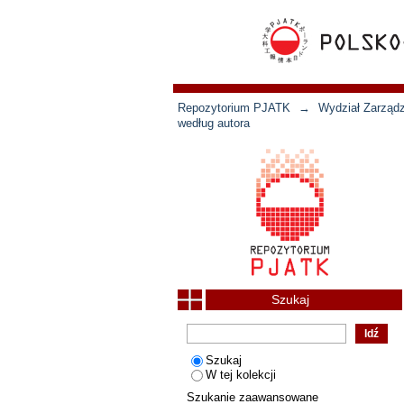
Repozytorium PJATK
→
Wydział Zarządz
według autora
Szukaj
Szukaj
W tej kolekcji
Szukanie zaawansowane