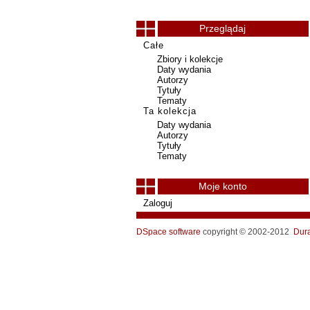
Przeglądaj
Całe
Zbiory i kolekcje
Daty wydania
Autorzy
Tytuły
Tematy
Ta kolekcja
Daty wydania
Autorzy
Tytuły
Tematy
Moje konto
Zaloguj
DSpace software
copyright © 2002-2012
Dur