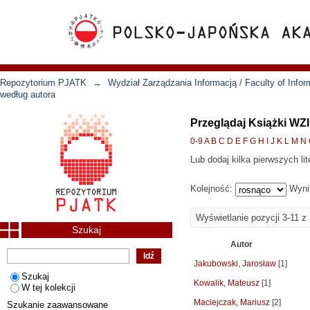
Repozytorium PJATK
→
Wydział Zarządzania Informacją / Faculty of Inf
według autora
Przeglądaj Książki WZI
0-9
A
B
C
D
E
F
G
H
I
J
K
L
M
N
Lub dodaj kilka pierwszych lit
Kolejność:
Wyni
Wyświetlanie pozycji 3-11 z
Szukaj
Autor
Jakubowski, Jarosław
[1]
Szukaj
Kowalik, Mateusz
[1]
W tej kolekcji
Maciejczak, Mariusz
[2]
Szukanie zaawansowane