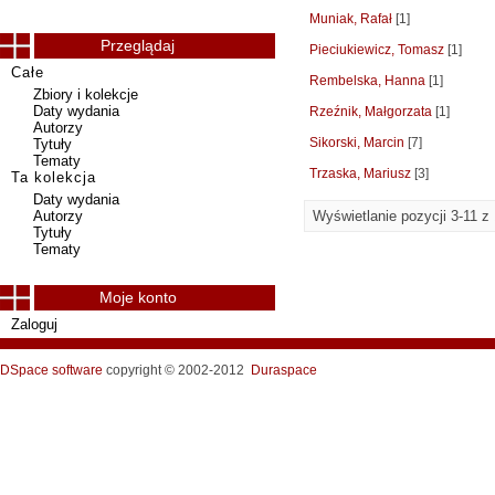
Muniak, Rafał
[1]
Przeglądaj
Pieciukiewicz, Tomasz
[1]
Całe
Rembelska, Hanna
[1]
Zbiory i kolekcje
Daty wydania
Rzeźnik, Małgorzata
[1]
Autorzy
Sikorski, Marcin
[7]
Tytuły
Tematy
Trzaska, Mariusz
[3]
Ta kolekcja
Daty wydania
Autorzy
Wyświetlanie pozycji 3-11 z
Tytuły
Tematy
Moje konto
Zaloguj
DSpace software
copyright © 2002-2012
Duraspace