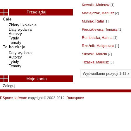
Kowalik, Mateusz
[1]
Przeglądaj
Maciejczak, Mariusz
[2]
Całe
Muniak, Rafał
[1]
Zbiory i kolekcje
Daty wydania
Pieciukiewicz, Tomasz
[1]
Autorzy
Rembelska, Hanna
[1]
Tytuły
Tematy
Rzeźnik, Małgorzata
[1]
Ta kolekcja
Daty wydania
Sikorski, Marcin
[7]
Autorzy
Tytuły
Trzaska, Mariusz
[3]
Tematy
Wyświetlanie pozycji 1-11 z
Moje konto
Zaloguj
DSpace software
copyright © 2002-2012
Duraspace