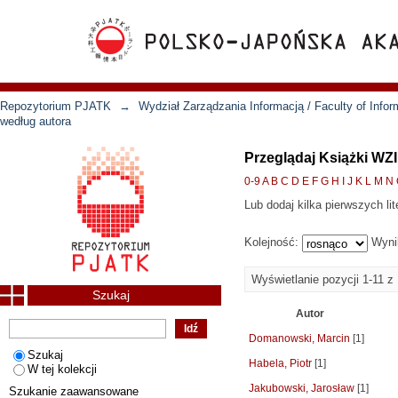
Repozytorium PJATK
→
Wydział Zarządzania Informacją / Faculty of Inf
według autora
Przeglądaj Książki WZI
0-9
A
B
C
D
E
F
G
H
I
J
K
L
M
N
Lub dodaj kilka pierwszych lit
Kolejność:
Wyni
Wyświetlanie pozycji 1-11 z
Szukaj
Autor
Domanowski, Marcin
[1]
Szukaj
Habela, Piotr
[1]
W tej kolekcji
Jakubowski, Jarosław
[1]
Szukanie zaawansowane