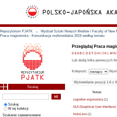
Repozytorium PJATK
→
Wydział Sztuki Nowych Mediów / Faculty of New 
Praca magisterska - Komunikacja multimedialna 2019 według tematu
Przeglądaj Praca magi
0-9
A
B
C
D
E
F
G
H
I
J
K
L
M
N
Lub dodaj kilka pierwszych lit
Kolejność:
Wyni
Wyświetlanie pozycji 1-6 z 6
Szukaj
Temat
cognitive ergonomics
[1]
Szukaj
GUI (Graphical User Interface)
W tej kolekcji
HoloLens
[1]
Szukanie zaawansowane