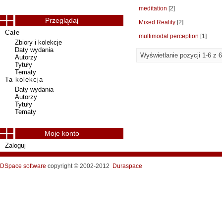
meditation
[2]
Przeglądaj
Mixed Reality
[2]
Całe
multimodal perception
[1]
Zbiory i kolekcje
Daty wydania
Wyświetlanie pozycji 1-6 z 6
Autorzy
Tytuły
Tematy
Ta kolekcja
Daty wydania
Autorzy
Tytuły
Tematy
Moje konto
Zaloguj
DSpace software
copyright © 2002-2012
Duraspace