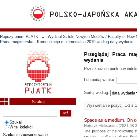
Repozytorium PJATK
→
Wydział Sztuki Nowych Mediów / Faculty of New 
Praca magisterska - Komunikacja multimedialna 2019 według daty wydania
Przeglądaj Praca ma
wydania
Przeskocz do punktu w indek
Lub podaj w roku:
Sortuj według:
Szukaj
Wyświetlanie pozycji 1-1 z 1
Space as a medium. On de
Szukaj
Hojszyk, Aleksandra
(
2021-08-
W tej kolekcji
The purpose of the following th
Szukanie zaawansowane
creating an effective Mixed Reali