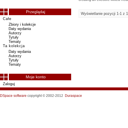
Przeglądaj
Wyświetlanie pozycji 1-1 z 1
Całe
Zbiory i kolekcje
Daty wydania
Autorzy
Tytuły
Tematy
Ta kolekcja
Daty wydania
Autorzy
Tytuły
Tematy
Moje konto
Zaloguj
DSpace software
copyright © 2002-2012
Duraspace