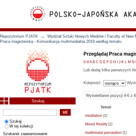
Repozytorium PJATK
→
Wydział Sztuki Nowych Mediów / Faculty of New 
Praca magisterska - Komunikacja multimedialna 2019 według tematu
Przeglądaj Praca magi
0-9
A
B
C
D
E
F
G
H
I
J
K
L
M
N
Lub dodaj kilka pierwszych lit
Kolejność:
Wyni
Wyświetlanie pozycji 4-6 z 6
Szukaj
Temat
meditation
[2]
Szukaj
Mixed Reality
[2]
W tej kolekcji
multimodal perception
[1]
Szukanie zaawansowane