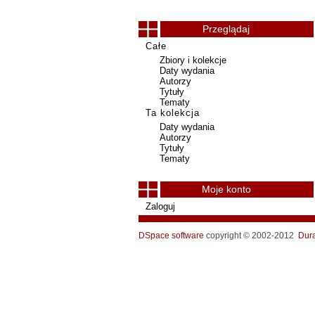
Przeglądaj
Całe
Zbiory i kolekcje
Daty wydania
Autorzy
Tytuły
Tematy
Ta kolekcja
Daty wydania
Autorzy
Tytuły
Tematy
Moje konto
Zaloguj
DSpace software
copyright © 2002-2012
Dur