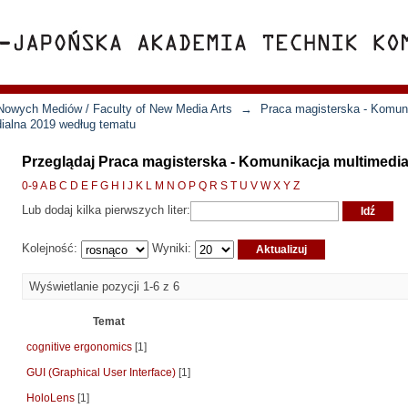
Nowych Mediów / Faculty of New Media Arts
→
Praca magisterska - Komun
ialna 2019 według tematu
Przeglądaj Praca magisterska - Komunikacja multimedi
0-9
A
B
C
D
E
F
G
H
I
J
K
L
M
N
O
P
Q
R
S
T
U
V
W
X
Y
Z
Lub dodaj kilka pierwszych liter:
Kolejność:
Wyniki:
Wyświetlanie pozycji 1-6 z 6
Temat
cognitive ergonomics
[1]
GUI (Graphical User Interface)
[1]
HoloLens
[1]