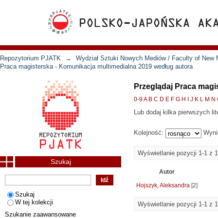
Repozytorium PJATK
→
Wydział Sztuki Nowych Mediów / Faculty of New 
Praca magisterska - Komunikacja multimedialna 2019 według autora
Przeglądaj Praca magi
0-9
A
B
C
D
E
F
G
H
I
J
K
L
M
N
Lub dodaj kilka pierwszych lit
Kolejność:
Wyni
Wyświetlanie pozycji 1-1 z 1
Szukaj
Autor
Hojszyk, Aleksandra
[2]
Szukaj
W tej kolekcji
Wyświetlanie pozycji 1-1 z 1
Szukanie zaawansowane