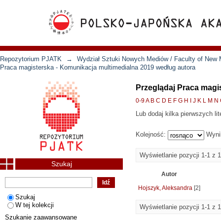
Repozytorium PJATK
→
Wydział Sztuki Nowych Mediów / Faculty of New 
Praca magisterska - Komunikacja multimedialna 2019 według autora
Przeglądaj Praca magi
0-9
A
B
C
D
E
F
G
H
I
J
K
L
M
N
Lub dodaj kilka pierwszych lit
Kolejność:
Wyni
Wyświetlanie pozycji 1-1 z 1
Szukaj
Autor
Hojszyk, Aleksandra
[2]
Szukaj
W tej kolekcji
Wyświetlanie pozycji 1-1 z 1
Szukanie zaawansowane