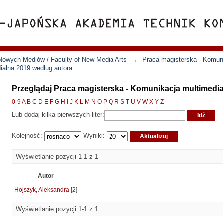
Nowych Mediów / Faculty of New Media Arts
→
Praca magisterska - Komun
ialna 2019 według autora
Przeglądaj Praca magisterska - Komunikacja multimedia
0-9
A
B
C
D
E
F
G
H
I
J
K
L
M
N
O
P
Q
R
S
T
U
V
W
X
Y
Z
Lub dodaj kilka pierwszych liter:
Kolejność:
Wyniki:
Wyświetlanie pozycji 1-1 z 1
Autor
Hojszyk, Aleksandra
[2]
Wyświetlanie pozycji 1-1 z 1