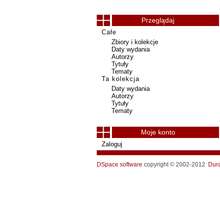
Przeglądaj
Całe
Zbiory i kolekcje
Daty wydania
Autorzy
Tytuły
Tematy
Ta kolekcja
Daty wydania
Autorzy
Tytuły
Tematy
Moje konto
Zaloguj
DSpace software
copyright © 2002-2012
Dur