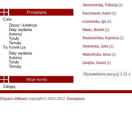
Janiszewska, Patrycja
[1]
Przeglądaj
Kaczmarek, Adam
[1]
Całe
Łosiowska, Iga
[1]
Zbiory i kolekcje
Daty wydania
Malec, Bartek
[1]
Autorzy
Radzimińska, Karolina
[1]
Tytuły
Tematy
Stołowska, Julia
[1]
Ta kolekcja
Daty wydania
Wakulińska, Ilona
[1]
Autorzy
Tytuły
Zaręba, Gaweł
[1]
Tematy
Wyświetlanie pozycji 1-11 z
Moje konto
Zaloguj
DSpace software
copyright © 2002-2012
Duraspace