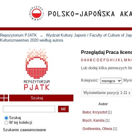
Repozytorium PJATK
→
Wydział Kultury Japonii / Faculty of Culture of Ja
Kulturoznawstwo 2020 według autora
Przeglądaj Praca lice
0-9
A
B
C
D
E
F
G
H
I
J
K
L
M
N
Lub dodaj kilka pierwszych lit
Kolejność:
Wyni
Wyświetlanie pozycji 1-11 z
Szukaj
Autor
Bator, Krzysztof
[1]
Szukaj
Brych, Kamila
[1]
W tej kolekcji
Godlewska, Oliwia
[1]
Szukanie zaawansowane