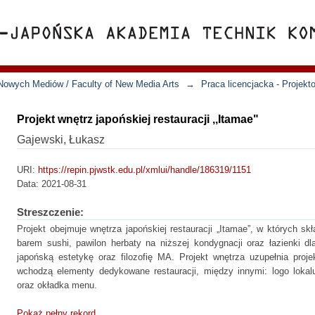
Nowych Mediów / Faculty of New Media Arts
→
Praca licencjacka - Projek
Projekt wnętrz japońskiej restauracji ,,Itamae"
Gajewski, Łukasz
URI:
https://repin.pjwstk.edu.pl/xmlui/handle/186319/1151
Data:
2021-08-31
Streszczenie:
Projekt obejmuje wnętrza japońskiej restauracji „Itamae”, w których 
barem sushi, pawilon herbaty na niższej kondygnacji oraz łazienki dl
japońską estetykę oraz filozofię MA. Projekt wnętrza uzupełnia projekt
wchodzą elementy dedykowane restauracji, między innymi: logo lokal
oraz okładka menu.
Pokaż pełny rekord