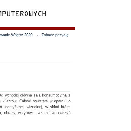
towanie Wnętrz 2020
→
Zobacz pozycję
skład wchodzi główna sala konsumpcyjna z
a klientów. Całość powstała w oparciu o
 identyfikacji wizualnej, w skład której
u, obrazy, wizytówki, wzornictwo naczyń