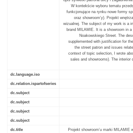
W kontekście wyboru tematu przeds
funkcjonujące na rynku nowe formy sp
oraz showroom’y). Projekt wnętrza 
wizualnej. The subject of my work is a in
brand MILAMIE. It is a showroom in 
Noakowskiego Street. The desc
supplemented with justification for the
the street patron and issues relate
context of topic selection, I wrote ab
sales and showrooms). The interior
dc.language.iso
dc.relation.ispartofseries
dc.subject
dc.subject
dc.subject
dc.subject
dc.title
Projekt showroom’u marki MILAMIE w