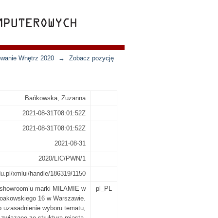
towanie Wnętrz 2020
→
Zobacz pozycję
Bańkowska, Zuzanna
2021-08-31T08:01:52Z
2021-08-31T08:01:52Z
2021-08-31
2020/LIC/PWN/1
edu.pl/xmlui/handle/186319/1150
a showroom’u marki MILAMIE w
pl_PL
Noakowskiego 16 w Warszawie.
o uzasadnienie wyboru tematu,
a związane ze strukturą miasta.