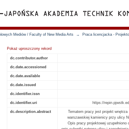
Nowych Mediów / Faculty of New Media Arts
→
Praca licencjacka - Projek
Pokaż uproszczony rekord
dc.contributor.author
dc.date.accessioned
dc.date.available
dc.date.issued
dc.identifier.issn
dc.identifier.uri
https://repin.pjwstk.
dc.description.abstract
Tematem pracy jest projekt wnętrz
warszawskiej kamienicy przy ulicy 
Opis pracy projektowej uzupełniono 
opis sylwetki patrona ulicy i zagadnieni