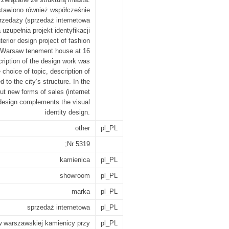
tawiono również współcześnie
rzedaży (sprzedaż internetowa
uzupełnia projekt identyfikacji
terior design project of fashion
a Warsaw tenement house at 16
ription of the design work was
 choice of topic, description of
d to the city’s structure. In the
out new forms of sales (internet
 design complements the visual
identity design.
other
pl_PL
;Nr 5319
kamienica
pl_PL
showroom
pl_PL
marka
pl_PL
sprzedaż internetowa
pl_PL
 warszawskiej kamienicy przy
pl_PL