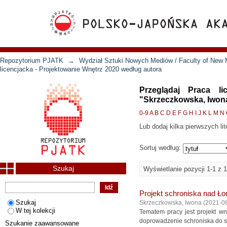
Repozytorium PJATK
→
Wydział Sztuki Nowych Mediów / Faculty of New 
licencjacka - Projektowanie Wnętrz 2020 według autora
Przeglądaj Praca l
"Skrzeczkowska, Iwon
0-9
A
B
C
D
E
F
G
H
I
J
K
L
M
N
Lub dodaj kilka pierwszych lit
Sortuj według:
Szukaj
Wyświetlanie pozycji 1-1 z 1
Projekt schroniska nad Ł
Szukaj
Skrzeczkowska, Iwona
(
2021-0
W tej kolekcji
Tematem pracy jest projekt w
doprowadzenie schroniska do st
Szukanie zaawansowane