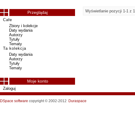
Wyświetlanie pozycji 1-1 z 1
Przeglądaj
Całe
Zbiory i kolekcje
Daty wydania
Autorzy
Tytuły
Tematy
Ta kolekcja
Daty wydania
Autorzy
Tytuły
Tematy
Moje konto
Zaloguj
DSpace software
copyright © 2002-2012
Duraspace