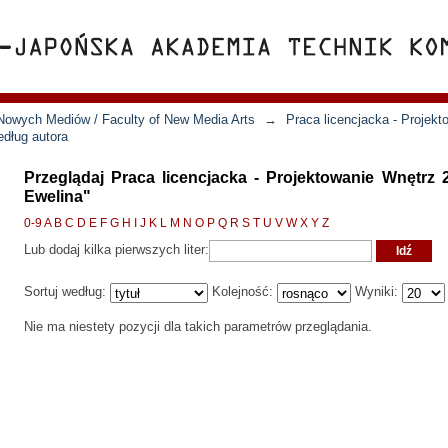
Nowych Mediów / Faculty of New Media Arts
→
Praca licencjacka - Projek
edług autora
Przeglądaj Praca licencjacka - Projektowanie Wnętrz
Ewelina"
0-9
A
B
C
D
E
F
G
H
I
J
K
L
M
N
O
P
Q
R
S
T
U
V
W
X
Y
Z
Lub dodaj kilka pierwszych liter:
Sortuj według:
Kolejność:
Wyniki:
Nie ma niestety pozycji dla takich parametrów przeglądania.