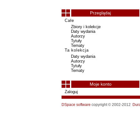
Przeglądaj
Całe
Zbiory i kolekcje
Daty wydania
Autorzy
Tytuły
Tematy
Ta kolekcja
Daty wydania
Autorzy
Tytuły
Tematy
Moje konto
Zaloguj
DSpace software
copyright © 2002-2012
Dur