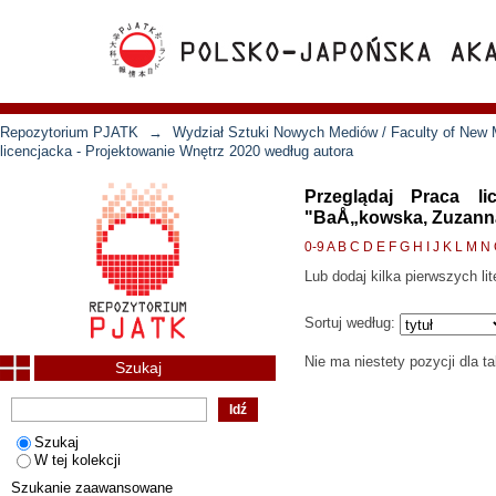
Repozytorium PJATK
→
Wydział Sztuki Nowych Mediów / Faculty of New 
licencjacka - Projektowanie Wnętrz 2020 według autora
Przeglądaj Praca l
"BaÅ„kowska, Zuzann
0-9
A
B
C
D
E
F
G
H
I
J
K
L
M
N
Lub dodaj kilka pierwszych lit
Sortuj według:
Nie ma niestety pozycji dla t
Szukaj
Szukaj
W tej kolekcji
Szukanie zaawansowane