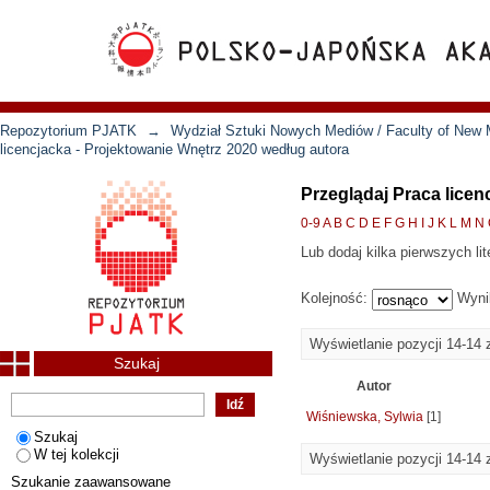
Repozytorium PJATK
→
Wydział Sztuki Nowych Mediów / Faculty of New 
licencjacka - Projektowanie Wnętrz 2020 według autora
Przeglądaj Praca licen
0-9
A
B
C
D
E
F
G
H
I
J
K
L
M
N
Lub dodaj kilka pierwszych lit
Kolejność:
Wyni
Wyświetlanie pozycji 14-14 
Szukaj
Autor
Wiśniewska, Sylwia
[1]
Szukaj
W tej kolekcji
Wyświetlanie pozycji 14-14 
Szukanie zaawansowane