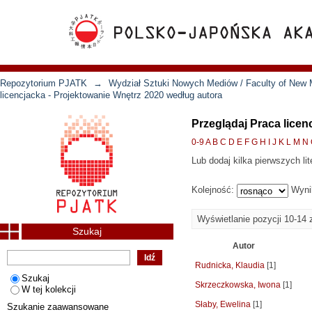
Repozytorium PJATK
→
Wydział Sztuki Nowych Mediów / Faculty of New 
licencjacka - Projektowanie Wnętrz 2020 według autora
Przeglądaj Praca licen
0-9
A
B
C
D
E
F
G
H
I
J
K
L
M
N
Lub dodaj kilka pierwszych lit
Kolejność:
Wyni
Wyświetlanie pozycji 10-14 
Szukaj
Autor
Rudnicka, Klaudia
[1]
Szukaj
Skrzeczkowska, Iwona
[1]
W tej kolekcji
Słaby, Ewelina
[1]
Szukanie zaawansowane