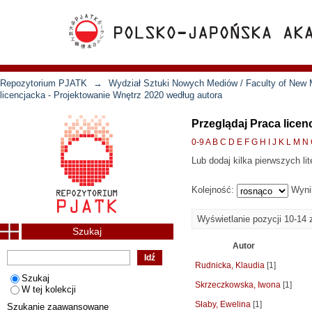
Repozytorium PJATK
→
Wydział Sztuki Nowych Mediów / Faculty of New 
licencjacka - Projektowanie Wnętrz 2020 według autora
Przeglądaj Praca licen
0-9
A
B
C
D
E
F
G
H
I
J
K
L
M
N
Lub dodaj kilka pierwszych lit
Kolejność:
Wyni
Wyświetlanie pozycji 10-14 
Szukaj
Autor
Rudnicka, Klaudia
[1]
Szukaj
Skrzeczkowska, Iwona
[1]
W tej kolekcji
Słaby, Ewelina
[1]
Szukanie zaawansowane