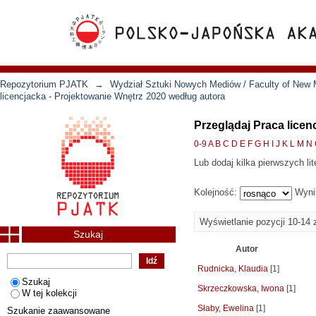
Repozytorium PJATK
→
Wydział Sztuki Nowych Mediów / Faculty of New 
licencjacka - Projektowanie Wnętrz 2020 według autora
Przeglądaj Praca licen
0-9
A
B
C
D
E
F
G
H
I
J
K
L
M
N
Lub dodaj kilka pierwszych lit
Kolejność:
Wyni
Wyświetlanie pozycji 10-14 
Szukaj
Autor
Rudnicka, Klaudia
[1]
Szukaj
Skrzeczkowska, Iwona
[1]
W tej kolekcji
Słaby, Ewelina
[1]
Szukanie zaawansowane