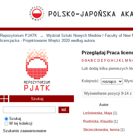
Repozytorium PJATK
→
Wydział Sztuki Nowych Mediów / Faculty of New 
licencjacka - Projektowanie Wnętrz 2020 według autora
Przeglądaj Praca licen
0-9
A
B
C
D
E
F
G
H
I
J
K
L
M
N
Lub dodaj kilka pierwszych lit
Kolejność:
Wyni
Wyświetlanie pozycji 9-14 z
Szukaj
Autor
Leśniewska, Maja
[1]
Szukaj
Rudnicka, Klaudia
[1]
W tej kolekcji
Skrzeczkowska, Iwona
[1]
Szukanie zaawansowane