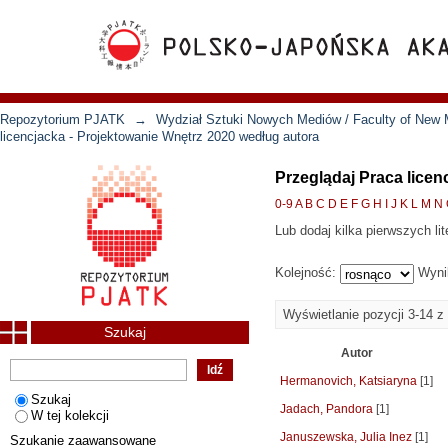
Repozytorium PJATK
→
Wydział Sztuki Nowych Mediów / Faculty of New 
licencjacka - Projektowanie Wnętrz 2020 według autora
Przeglądaj Praca licen
0-9
A
B
C
D
E
F
G
H
I
J
K
L
M
N
Lub dodaj kilka pierwszych lit
Kolejność:
Wyni
Wyświetlanie pozycji 3-14 z
Szukaj
Autor
Hermanovich, Katsiaryna
[1]
Szukaj
Jadach, Pandora
[1]
W tej kolekcji
Januszewska, Julia Inez
[1]
Szukanie zaawansowane