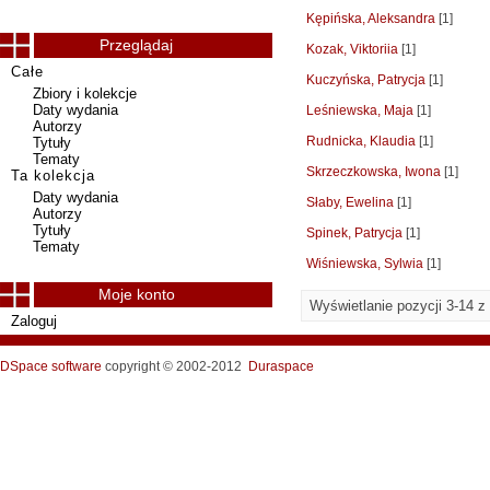
Kępińska, Aleksandra
[1]
Przeglądaj
Kozak, Viktoriia
[1]
Całe
Kuczyńska, Patrycja
[1]
Zbiory i kolekcje
Daty wydania
Leśniewska, Maja
[1]
Autorzy
Rudnicka, Klaudia
[1]
Tytuły
Tematy
Skrzeczkowska, Iwona
[1]
Ta kolekcja
Daty wydania
Słaby, Ewelina
[1]
Autorzy
Tytuły
Spinek, Patrycja
[1]
Tematy
Wiśniewska, Sylwia
[1]
Moje konto
Wyświetlanie pozycji 3-14 z
Zaloguj
DSpace software
copyright © 2002-2012
Duraspace