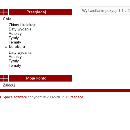
Wyświetlanie pozycji 1-1 z 1
Przeglądaj
Całe
Zbiory i kolekcje
Daty wydania
Autorzy
Tytuły
Tematy
Ta kolekcja
Daty wydania
Autorzy
Tytuły
Tematy
Moje konto
Zaloguj
DSpace software
copyright © 2002-2012
Duraspace