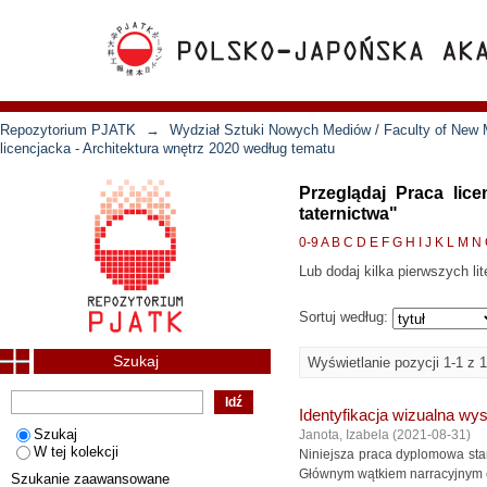
Repozytorium PJATK
→
Wydział Sztuki Nowych Mediów / Faculty of New 
licencjacka - Architektura wnętrz 2020 według tematu
Przeglądaj Praca lice
taternictwa"
0-9
A
B
C
D
E
F
G
H
I
J
K
L
M
N
Lub dodaj kilka pierwszych lit
Sortuj według:
Szukaj
Wyświetlanie pozycji 1-1 z 1
Identyfikacja wizualna wyst
Szukaj
Janota, Izabela
(
2021-08-31
)
W tej kolekcji
Niniejsza praca dyplomowa stano
Głównym wątkiem narracyjnym eksp
Szukanie zaawansowane