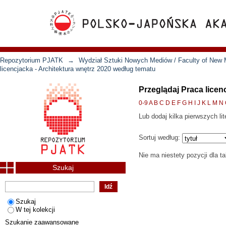
Repozytorium PJATK
→
Wydział Sztuki Nowych Mediów / Faculty of New 
licencjacka - Architektura wnętrz 2020 według tematu
Przeglądaj Praca licen
0-9
A
B
C
D
E
F
G
H
I
J
K
L
M
N
Lub dodaj kilka pierwszych lit
Sortuj według:
Nie ma niestety pozycji dla t
Szukaj
Szukaj
W tej kolekcji
Szukanie zaawansowane