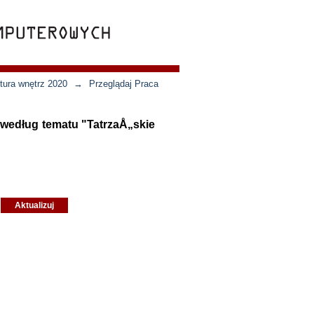
ktura wnętrz 2020
→
Przeglądaj Praca
0 według tematu "TatrzaÅ„skie