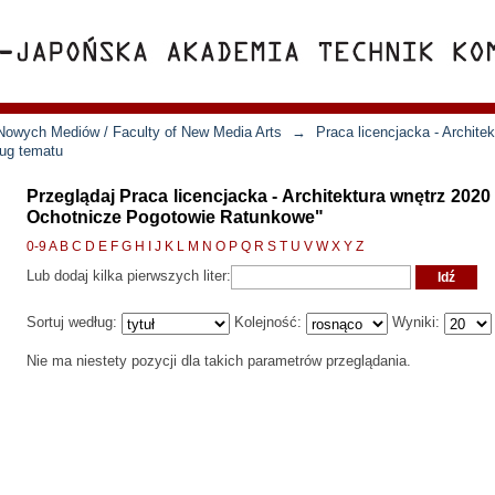
Nowych Mediów / Faculty of New Media Arts
→
Praca licencjacka - Archite
ług tematu
Przeglądaj Praca licencjacka - Architektura wnętrz 202
Ochotnicze Pogotowie Ratunkowe"
0-9
A
B
C
D
E
F
G
H
I
J
K
L
M
N
O
P
Q
R
S
T
U
V
W
X
Y
Z
Lub dodaj kilka pierwszych liter:
Sortuj według:
Kolejność:
Wyniki:
Nie ma niestety pozycji dla takich parametrów przeglądania.