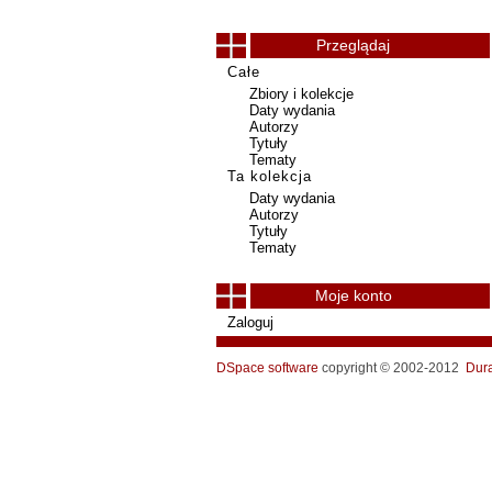
Przeglądaj
Całe
Zbiory i kolekcje
Daty wydania
Autorzy
Tytuły
Tematy
Ta kolekcja
Daty wydania
Autorzy
Tytuły
Tematy
Moje konto
Zaloguj
DSpace software
copyright © 2002-2012
Dur