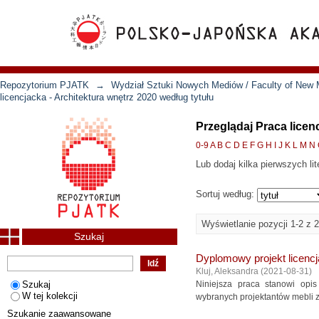
Repozytorium PJATK
→
Wydział Sztuki Nowych Mediów / Faculty of New 
licencjacka - Architektura wnętrz 2020 według tytułu
Przeglądaj Praca licen
0-9
A
B
C
D
E
F
G
H
I
J
K
L
M
N
Lub dodaj kilka pierwszych lit
Sortuj według:
Wyświetlanie pozycji 1-2 z 2
Szukaj
Dyplomowy projekt licenc
Kluj, Aleksandra
(
2021-08-31
)
Szukaj
Niniejsza praca stanowi opis
W tej kolekcji
wybranych projektantów mebli z l
Szukanie zaawansowane