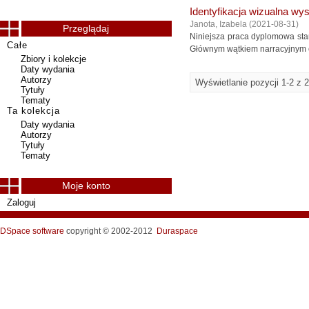
Identyfikacja wizualna wyst
Janota, Izabela
(
2021-08-31
)
Przeglądaj
Niniejsza praca dyplomowa stano
Całe
Głównym wątkiem narracyjnym eksp
Zbiory i kolekcje
Daty wydania
Autorzy
Wyświetlanie pozycji 1-2 z 2
Tytuły
Tematy
Ta kolekcja
Daty wydania
Autorzy
Tytuły
Tematy
Moje konto
Zaloguj
DSpace software
copyright © 2002-2012
Duraspace