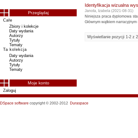
Identyfikacja wizualna wyst
Janota, Izabela
(
2021-08-31
)
Przeglądaj
Niniejsza praca dyplomowa stano
Całe
Głównym wątkiem narracyjnym eksp
Zbiory i kolekcje
Daty wydania
Autorzy
Wyświetlanie pozycji 1-2 z 2
Tytuły
Tematy
Ta kolekcja
Daty wydania
Autorzy
Tytuły
Tematy
Moje konto
Zaloguj
DSpace software
copyright © 2002-2012
Duraspace