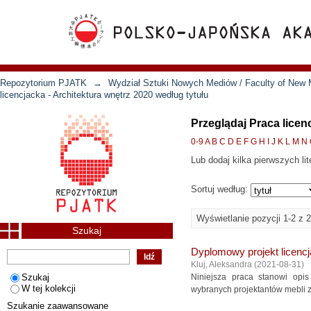
Repozytorium PJATK
→
Wydział Sztuki Nowych Mediów / Faculty of New 
licencjacka - Architektura wnętrz 2020 według tytułu
Przeglądaj Praca licen
0-9
A
B
C
D
E
F
G
H
I
J
K
L
M
N
Lub dodaj kilka pierwszych lit
Sortuj według:
Wyświetlanie pozycji 1-2 z 2
Szukaj
Dyplomowy projekt licenc
Kluj, Aleksandra
(
2021-08-31
)
Szukaj
Niniejsza praca stanowi opis
W tej kolekcji
wybranych projektantów mebli z l
Szukanie zaawansowane