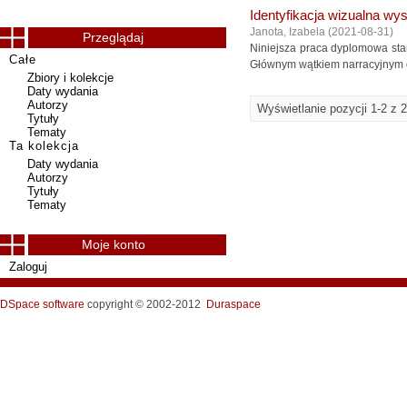
Identyfikacja wizualna wyst
Janota, Izabela
(
2021-08-31
)
Przeglądaj
Niniejsza praca dyplomowa stano
Całe
Głównym wątkiem narracyjnym eksp
Zbiory i kolekcje
Daty wydania
Autorzy
Wyświetlanie pozycji 1-2 z 2
Tytuły
Tematy
Ta kolekcja
Daty wydania
Autorzy
Tytuły
Tematy
Moje konto
Zaloguj
DSpace software
copyright © 2002-2012
Duraspace