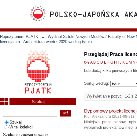
Repozytorium PJATK
→
Wydział Sztuki Nowych Mediów / Faculty of New 
licencjacka - Architektura wnętrz 2020 według tytułu
Przeglądaj Praca licen
0-9
A
B
C
D
E
F
G
H
I
J
K
L
M
N
Lub dodaj kilka pierwszych lit
Sortuj według:
Wyświetlanie pozycji 1-2 z 2
Szukaj
Dyplomowy projekt licenc
Kluj, Aleksandra
(
2021-08-31
)
Szukaj
Niniejsza praca stanowi opis
W tej kolekcji
wybranych projektantów mebli z l
Szukanie zaawansowane