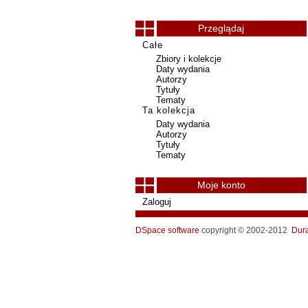
Przeglądaj
Całe
Zbiory i kolekcje
Daty wydania
Autorzy
Tytuły
Tematy
Ta kolekcja
Daty wydania
Autorzy
Tytuły
Tematy
Moje konto
Zaloguj
DSpace software
copyright © 2002-2012
Dur