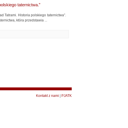
polskiego taternictwa.”
d Tatrami. Historia polskiego taternictwa”.
ernictwa, która przedstawia ...
Kontakt z nami
|
PJATK