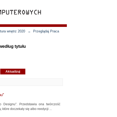
ktura wnętrz 2020
→
Przeglądaj Praca
 według tytułu
nu”
go Designu”. Przedstawia ona twórczość
 które doczekały się albo reedycji ...