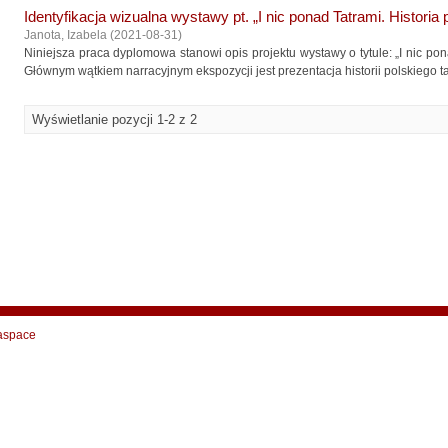
Identyfikacja wizualna wystawy pt. „I nic ponad Tatrami. Historia 
Janota, Izabela
(
2021-08-31
)
Niniejsza praca dyplomowa stanowi opis projektu wystawy o tytule: „I nic pona
Głównym wątkiem narracyjnym ekspozycji jest prezentacja historii polskiego tat
Wyświetlanie pozycji 1-2 z 2
aspace