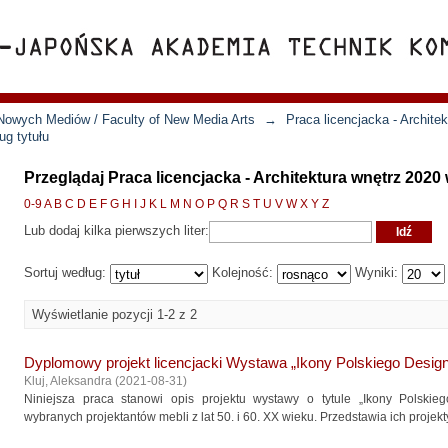
Nowych Mediów / Faculty of New Media Arts
→
Praca licencjacka - Archite
ug tytułu
Przeglądaj Praca licencjacka - Architektura wnętrz 2020
0-9
A
B
C
D
E
F
G
H
I
J
K
L
M
N
O
P
Q
R
S
T
U
V
W
X
Y
Z
Lub dodaj kilka pierwszych liter:
Sortuj według:
Kolejność:
Wyniki:
Wyświetlanie pozycji 1-2 z 2
Dyplomowy projekt licencjacki Wystawa „Ikony Polskiego Desig
Kluj, Aleksandra
(
2021-08-31
)
Niniejsza praca stanowi opis projektu wystawy o tytule „Ikony Polskie
wybranych projektantów mebli z lat 50. i 60. XX wieku. Przedstawia ich projekty,