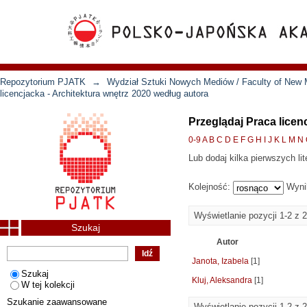
Repozytorium PJATK
→
Wydział Sztuki Nowych Mediów / Faculty of New 
licencjacka - Architektura wnętrz 2020 według autora
Przeglądaj Praca licen
0-9
A
B
C
D
E
F
G
H
I
J
K
L
M
N
Lub dodaj kilka pierwszych lit
Kolejność:
Wyni
Wyświetlanie pozycji 1-2 z 2
Szukaj
Autor
Janota, Izabela
[1]
Szukaj
Kluj, Aleksandra
[1]
W tej kolekcji
Szukanie zaawansowane
Wyświetlanie pozycji 1-2 z 2