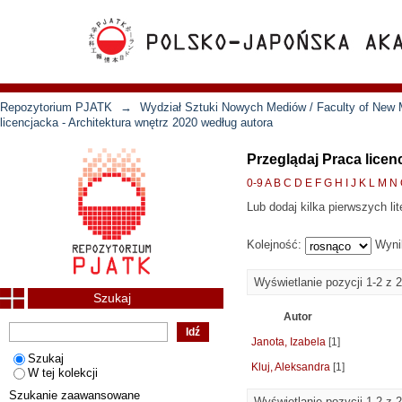
Repozytorium PJATK
→
Wydział Sztuki Nowych Mediów / Faculty of New 
licencjacka - Architektura wnętrz 2020 według autora
Przeglądaj Praca licen
0-9
A
B
C
D
E
F
G
H
I
J
K
L
M
N
Lub dodaj kilka pierwszych lit
Kolejność:
Wyni
Wyświetlanie pozycji 1-2 z 2
Szukaj
Autor
Janota, Izabela
[1]
Szukaj
Kluj, Aleksandra
[1]
W tej kolekcji
Szukanie zaawansowane
Wyświetlanie pozycji 1-2 z 2