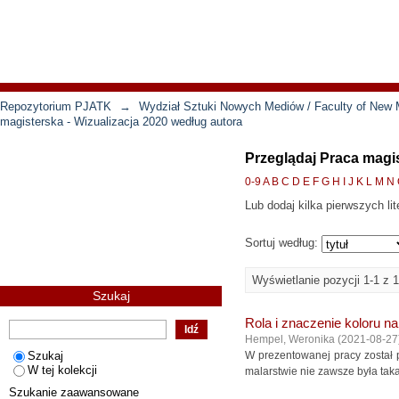
Repozytorium PJATK
→
Wydział Sztuki Nowych Mediów / Faculty of New 
magisterska - Wizualizacja 2020 według autora
Przeglądaj Praca magi
0-9
A
B
C
D
E
F
G
H
I
J
K
L
M
N
Lub dodaj kilka pierwszych lit
Sortuj według:
Wyświetlanie pozycji 1-1 z 1
Szukaj
Rola i znaczenie koloru n
Hempel, Weronika
(
2021-08-27
Szukaj
W prezentowanej pracy został 
W tej kolekcji
malarstwie nie zawsze była taka
Szukanie zaawansowane