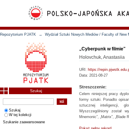
Repozytorium PJATK
→
Wydział Sztuki Nowych Mediów / Faculty of New 
„Cyberpunk w filmie”
Holovchuk, Anastasiia
URI:
https://repin.pjwstk.edu
Data:
2021-08-27
Streszczenie:
Szukaj
Celem niniejszej pracy dyplo
formy sztuki. Ponadto opisa
sztucznej inteligencji, gl
Szukaj
Wyszczególniony został w
W tej kolekcji
Mnemonic”, „Matrix”, „Blade R
Szukanie zaawansowane
Pokaż pełny rekord