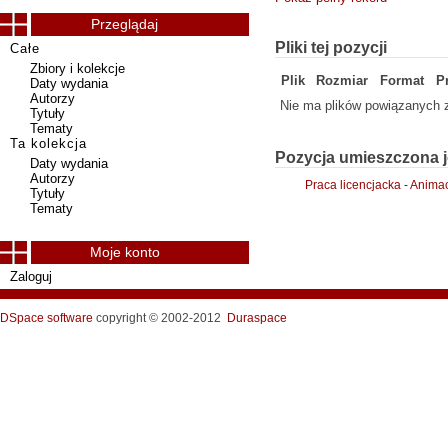
Przeglądaj
Pliki tej pozycji
Całe
Zbiory i kolekcje
Plik
Rozmiar
Format
P
Daty wydania
Autorzy
Nie ma plików powiązanych z
Tytuły
Tematy
Ta kolekcja
Pozycja umieszczona j
Daty wydania
Autorzy
Praca licencjacka - Anima
Tytuły
Tematy
Moje konto
Zaloguj
DSpace software
copyright © 2002-2012
Duraspace