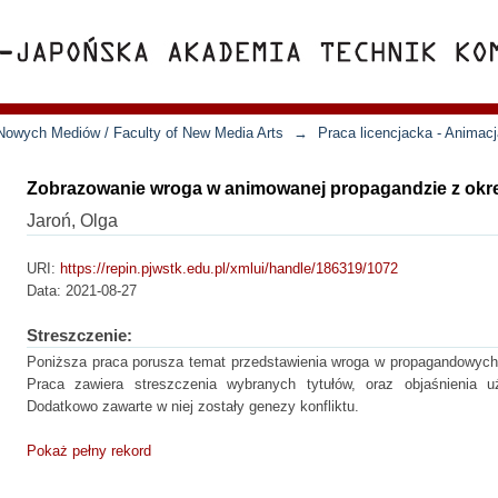
Nowych Mediów / Faculty of New Media Arts
→
Praca licencjacka - Animac
Zobrazowanie wroga w animowanej propagandzie z okre
Jaroń, Olga
URI:
https://repin.pjwstk.edu.pl/xmlui/handle/186319/1072
Data:
2021-08-27
Streszczenie:
Poniższa praca porusza temat przedstawienia wroga w propagandowych 
Praca zawiera streszczenia wybranych tytułów, oraz objaśnienia uż
Dodatkowo zawarte w niej zostały genezy konfliktu.
Pokaż pełny rekord