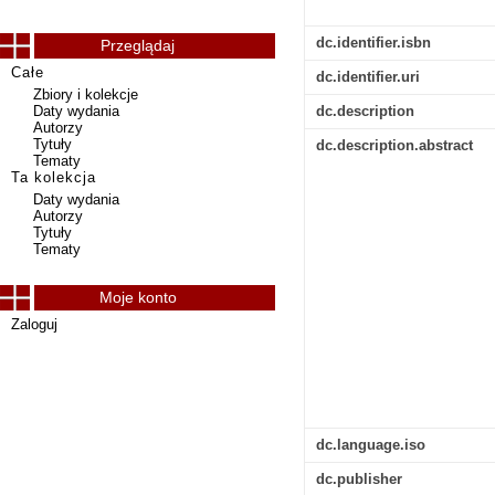
dc.identifier.isbn
Przeglądaj
Całe
dc.identifier.uri
Zbiory i kolekcje
Daty wydania
dc.description
Autorzy
Tytuły
dc.description.abstract
Tematy
Ta kolekcja
Daty wydania
Autorzy
Tytuły
Tematy
Moje konto
Zaloguj
dc.language.iso
dc.publisher