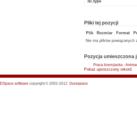
dc.type
Pliki tej pozycji
Plik
Rozmiar
Format
P
Nie ma plików powiązanych z
Pozycja umieszczona j
Praca licencjacka - Anima
Pokaż uproszczony rekord
DSpace software
copyright © 2002-2012
Duraspace