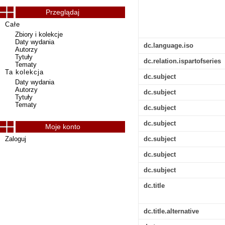
Przeglądaj
Całe
Zbiory i kolekcje
Daty wydania
dc.language.iso
Autorzy
Tytuły
dc.relation.ispartofseries
Tematy
Ta kolekcja
dc.subject
Daty wydania
Autorzy
dc.subject
Tytuły
Tematy
dc.subject
dc.subject
Moje konto
Zaloguj
dc.subject
dc.subject
dc.subject
dc.title
dc.title.alternative