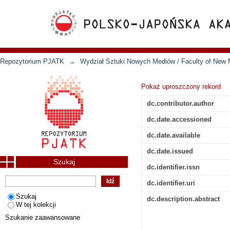
Repozytorium PJATK
→
Wydział Sztuki Nowych Mediów / Faculty of New 
Pokaż uproszczony rekord
dc.contributor.author
dc.date.accessioned
dc.date.available
dc.date.issued
Szukaj
dc.identifier.issn
dc.identifier.uri
Szukaj
dc.description.abstract
W tej kolekcji
Szukanie zaawansowane