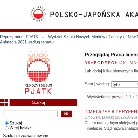
Repozytorium PJATK
→
Wydział Sztuki Nowych Mediów / Faculty of New 
Animacja 2021 według tematu
Przeglądaj Praca licen
0-9
A
B
C
D
E
F
G
H
I
J
K
L
M
N
Lub dodaj kilka pierwszych lit
Sortuj według:
Wyświetlanie pozycji 1-1 z 1
Szukaj
TIMELAPSE A PERYFERI
Dmowski, Łukasz
(
2022-10-25
)
Szukaj
Celem nadrzędnym niniejszej pra
W tej kolekcji
Timelapse. Stąd nazwa znalazła
Szukanie zaawansowane