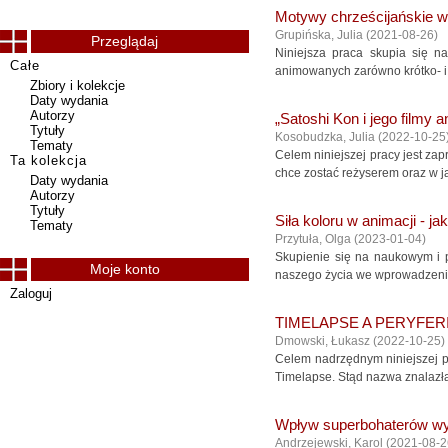
Motywy chrześcijańskie 
Grupińska, Julia
(
2021-08-26
)
Przeglądaj
Niniejsza praca skupia się n
Całe
animowanych zarówno krótko- i p
Zbiory i kolekcje
Daty wydania
Autorzy
„Satoshi Kon i jego filmy
Tytuły
Kosobudzka, Julia
(
2022-10-25
Tematy
Celem niniejszej pracy jest za
Ta kolekcja
chce zostać reżyserem oraz w jak
Daty wydania
Autorzy
Tytuły
Siła koloru w animacji - ja
Tematy
Przytuła, Olga
(
2023-01-04
)
Skupienie się na naukowym i p
Moje konto
naszego życia we wprowadzeniu 
Zaloguj
TIMELAPSE A PERYFERI
Dmowski, Łukasz
(
2022-10-25
)
Celem nadrzędnym niniejszej pra
Timelapse. Stąd nazwa znalazła
Wpływ superbohaterów wy
Andrzejewski, Karol
(
2021-08-2