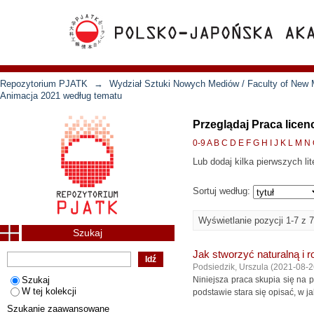
Repozytorium PJATK
→
Wydział Sztuki Nowych Mediów / Faculty of New 
Animacja 2021 według tematu
Przeglądaj Praca lice
0-9
A
B
C
D
E
F
G
H
I
J
K
L
M
N
Lub dodaj kilka pierwszych lit
Sortuj według:
Wyświetlanie pozycji 1-7 z 7
Szukaj
Jak stworzyć naturalną i r
Podsiedzik, Urszula
(
2021-08-2
Szukaj
Niniejsza praca skupia się na p
W tej kolekcji
podstawie stara się opisać, w j
Szukanie zaawansowane