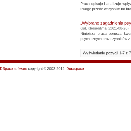
Praca opisuje i analizuje wp
uwagę przede wszystkim na bran
„Wybrane zagadnienia psycho
Gał, Klementyna
(
2021-08-26
)
Niniejsza praca porusza kwes
psychicznych oraz czynników z n
Wyświetlanie pozycji 1-7 z 7
DSpace software
copyright © 2002-2012
Duraspace