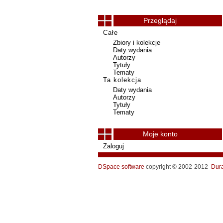
Przeglądaj
Całe
Zbiory i kolekcje
Daty wydania
Autorzy
Tytuły
Tematy
Ta kolekcja
Daty wydania
Autorzy
Tytuły
Tematy
Moje konto
Zaloguj
DSpace software
copyright © 2002-2012
Dur