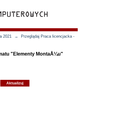
ja 2021
→
Przeglądaj Praca licencjacka -
tematu "Elementy MontaÅ¼u"