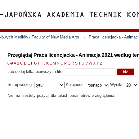
Nowych Mediów / Faculty of New Media Arts
→
Praca licencjacka - Animac
Przeglądaj Praca licencjacka - Animacja 2021 według 
0-9
A
B
C
D
E
F
G
H
I
J
K
L
M
N
O
P
Q
R
S
T
U
V
W
X
Y
Z
Lub dodaj kilka pierwszych liter:
Sortuj według:
Kolejność:
Wyniki:
Nie ma niestety pozycji dla takich parametrów przeglądania.